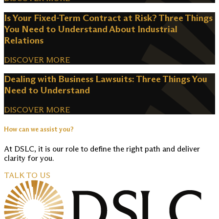
Is Your Fixed-Term Contract at Risk? Three Things
You Need to Understand About Industrial
Relations
DISCOVER MORE
Dealing with Business Lawsuits: Three Things You
Need to Understand
DISCOVER MORE
How can we assist you?
At DSLC, it is our role to define the right path and deliver
clarity for you.
TALK TO US