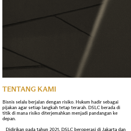
TENTANG KAMI
Bisnis selalu berjalan dengan risiko. Hukum hadir sebagai
pijakan agar setiap langkah tetap terarah. DSLC berada di
titik di mana risiko diterjemahkan menjadi pandangan ke
depan.
Didirikan pada tahun 2021, DSLC beroperasi di Jakarta dan