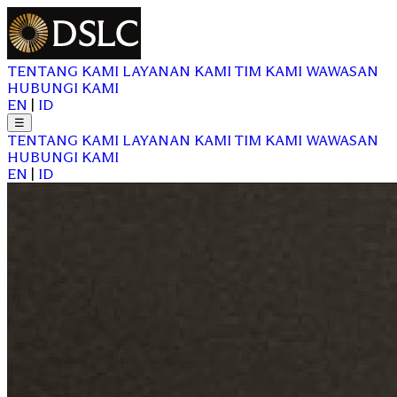
TENTANG KAMI
LAYANAN KAMI
TIM KAMI
WAWASAN
HUBUNGI KAMI
EN
|
ID
☰
TENTANG KAMI
LAYANAN KAMI
TIM KAMI
WAWASAN
HUBUNGI KAMI
EN
|
ID